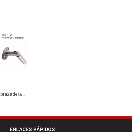
Canopy Systems Abrazadera para dosel Conector de pared a varilla
ENLACES RÁPIDOS