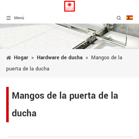
Menú
Hogar
»
Hardware de ducha
»
Mangos de la
puerta de la ducha
Mangos de la puerta de la
ducha
No se encontraron productos