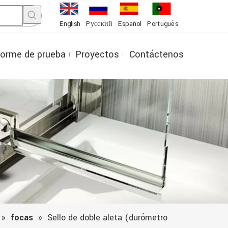
English
Pусский
Español
Português
forme de prueba
Proyectos
Contáctenos
»
focas
»
Sello de doble aleta (durómetro